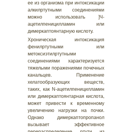
ее из организма при интоксикации
алкилртутными соединениями
можно использовать ]Ч-
ацетилпеницилламин или
димеркаптоянтарную кислоту.
Хроническая интоксикация
фенилртутными или
метоксиэтилртутными
соединениями характеризуется
тяжелыми поражениями почечных
канальцев. Применение
хелатообразующих веществ,
таких, как N-ацетилпеницилламин
или димеркаптоянтарная кислота,
может привести к временному
увеличению нагрузки на почки.
Однако димеркаптопропанол
вызывает эффективное
перераспределение ртути из