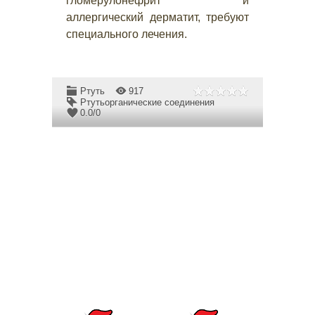
гломерулонефрит и
аллергический дерматит, требуют
специального лечения.
Ртуть
917
Ртутьорганические соединения
0.0
/
0