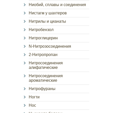
Ниобий, сплавы и соединения
Нистагм у шахтеров
Нитрилы и цианаты
Нитробензол
Нитроглицерин
N-Нитрозосоединения
2-Нитропропан
Нитросоединения
алифатические
Нитросоединения
ароматические
Нитрофураны
Ногти
Нос