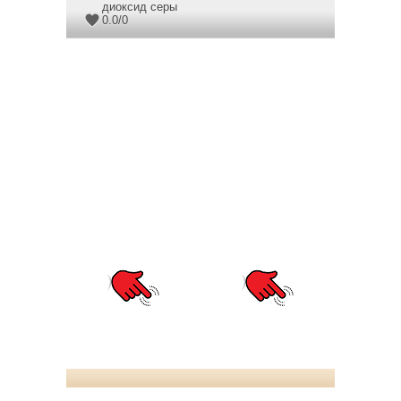
диоксид серы
0.0
/
0