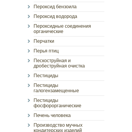
Пероксид бензоила
Пероксид водорода
Пероксидные соединения
органические
Перчатки
Перья птиц
Пескоструйная и
дробеструйная очистка
Пестициды
Пестициды
галогензамещенные
Пестициды
фосфорорганические
Печень человека
Производство мучных
кондитерских изделий