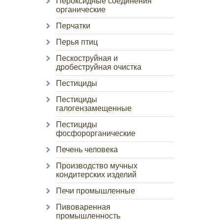
Пероксидные соединения
органические
Перчатки
Перья птиц
Пескоструйная и
дробеструйная очистка
Пестициды
Пестициды
галогензамещенные
Пестициды
фосфорорганические
Печень человека
Производство мучных
кондитерских изделий
Печи промышленные
Пивоваренная
промышленность