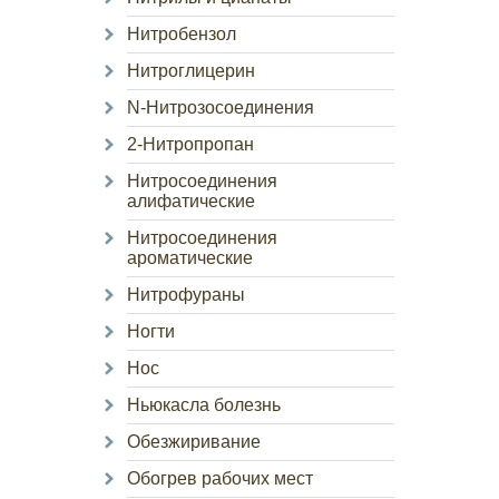
Нитробензол
Нитроглицерин
N-Нитрозосоединения
2-Нитропропан
Нитросоединения
алифатические
Нитросоединения
ароматические
Нитрофураны
Ногти
Нос
Ньюкасла болезнь
Обезжиривание
Обогрев рабочих мест