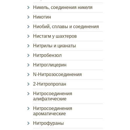
Никель, соединения никеля
Никотин
Ниобий, сплавы и соединения
Нистагм у шахтеров
Нитрилы и цианаты
Нитробензол
Нитроглицерин
N-Нитрозосоединения
2-Нитропропан
Нитросоединения
алифатические
Нитросоединения
ароматические
Нитрофураны