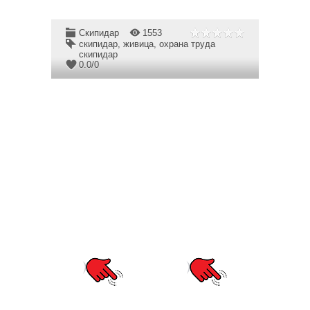
Скипидар
1553
скипидар
,
живица
,
охрана труда
скипидар
0.0
/
0