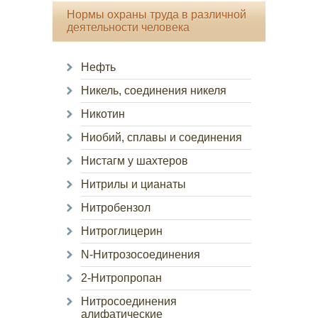
Нормы охраны труда в различной
деятельности человека
Нефть
Никель, соединения никеля
Никотин
Ниобий, сплавы и соединения
Нистагм у шахтеров
Нитрилы и цианаты
Нитробензол
Нитроглицерин
N-Нитрозосоединения
2-Нитропропан
Нитросоединения
алифатические