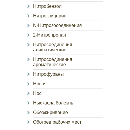
Нитробензол
Нитроглицерин
N-Нитрозосоединения
2-Нитропропан
Нитросоединения
алифатические
Нитросоединения
ароматические
Нитрофураны
Ногти
Нос
Ньюкасла болезнь
Обезжиривание
Обогрев рабочих мест