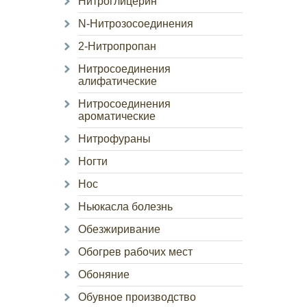
Нитроглицерин
N-Нитрозосоединения
2-Нитропропан
Нитросоединения
алифатические
Нитросоединения
ароматические
Нитрофураны
Ногти
Нос
Ньюкасла болезнь
Обезжиривание
Обогрев рабочих мест
Обоняние
Обувное производство