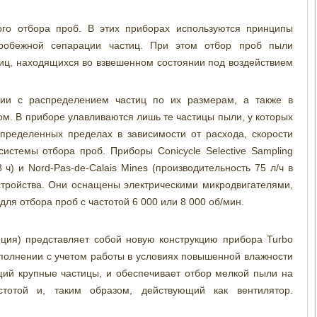
го отбора проб. В этих приборах используются принципы
робежной сепарации частиц. При этом отбор проб пыли
стиц, находящихся во взвешенном состоянии под воздействием
вии с распределением частиц по их размерам, а также в
ом. В приборе улавливаются лишь те частицы пыли, у которых
пределенных пределах в зависимости от расхода, скорости
истемы отбора проб. Приборы Conicycle Selective Sampling
 ч) и Nord-Pas-de-Calais Mines (производительность 75 л/ч в
стройства. Они оснащены электрическими микродвигателями,
ля отбора проб с частотой 6 000 или 8 000 об/мин.
я) представляет собой новую конструкцию прибора Turbo
исполнении с учетом работы в условиях повышенной влажности
щий крупные частицы, и обеспечивает отбор мелкой пыли на
отой и, таким образом, действующий как вентилятор.