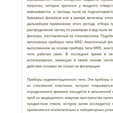
патронах, которые крепятся у входного отвер
взвешиваются, а частицы пыли не подсчитываютс
бумажных фильтров или в замере величины относи
дальнейшем применение этого метода отбора п
распределение частиц по размерам и вид пыли н
фильтры, изготовленные из стекловолокна. Подоб
автономных приборах типа MRE. Аналогичный филь
выполненном на основе прибора типа MRE, констр
пяти рабочих смен. В последнее время в не
использования, имеющие в своей основе синте
действия основан не только на фильтрации.
Приборы седиментационного типа. Эти приборы от
из стеклянной пластинки, которая покрываетс
определенного времени находится в запыленной 
проб из защищенного кожухом пространства произ
предметном стекле, которое затем исследуется
применяются исключительно в лабораторных усло