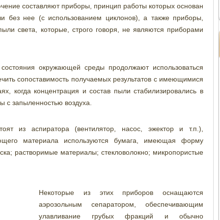
чение составляют приборы, принцип работы которых основан
 без нее (с использованием циклонов), а также приборы,
ыли света, которые, строго говоря, не являются приборами
 состояния окружающей среды продолжают использоваться
ечить сопоставимость получаемых результатов с имеющимися
ях, когда концентрация и состав пыли стабилизировались в
ы с запыленностью воздуха.
ят из аспиратора (вентилятор, насос, эжектор и т.п.),
ющего материала используются бумага, имеющая форму
иска; растворимые материалы; стекловолокно; микропористые
Некоторые из этих приборов оснащаются
аэрозольным сепаратором, обеспечивающим
улавливание грубых фракций и обычно