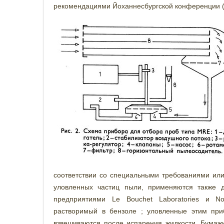
рекомендациями Йоханнесбургской конференции (р
соответствии со специальными требованиями ил
уловленных частиц пыли, применяются также 
предприятиями Le Bouchet Laboratories и Nor
растворимый в бензоле ; уловленные этим при
взвешиваются после испарения жидкости. Бумаж