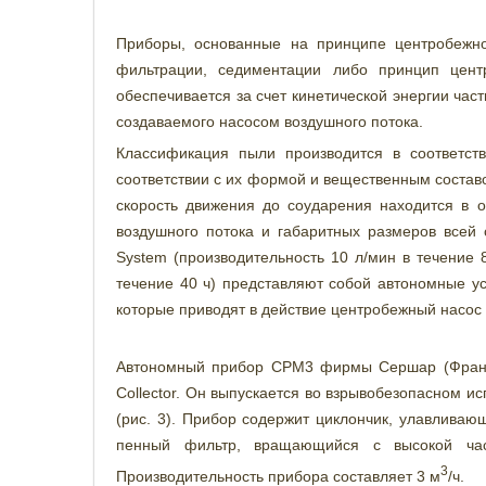
Приборы, основанные на принципе центробежно
фильтрации, седиментации либо принцип цент
обеспечивается за счет кинетической энергии ча
создаваемого насосом воздушного потока.
Классификация пыли производится в соответст
соответствии с их формой и вещественным состав
скорость движения до соударения находится в о
воздушного потока и габаритных размеров всей с
System (производительность 10 л/мин в течение 8
течение 40 ч) представляют собой автономные у
которые приводят в действие центробежный насос д
Автономный прибор СРМ3 фирмы Сершар (Франци
Collector. Он выпускается во взрывобезопасном 
(рис. 3). Прибор содержит циклончик, улавливаю
пенный фильтр, вращающийся с высокой част
3
Производительность прибора составляет 3 м
/ч.