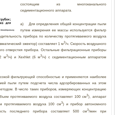
состоящим из многоканального
седиментационного аппарата.
а) Для определения общей концентрации пыли
путем измерения ее массы используется фильтр
одительность прибора по количеству протягиваемого воздуха
3
вматический эжектор) составляет 1 м
/ч. Скорость воздушного
ого отверстия прибора. Остальные фильтрационные приборы
3
3
12 м
/ч) и Xexhlet (6 м
/ч) с седиментационным аппаратом
окой фильтрующей способностью и применяются наиболее
цией пыли путем подсчета числа адсорбированных на этом
методом. В число таких приборов, измеряющих концентрацию
3
бъем протягиваемого воздуха составляет 100 см
), аппарат
3
ем протягиваемого воздуха 100 см
) и прибор автономного
3
ость последнего прибора составляет 500 см
/мин при