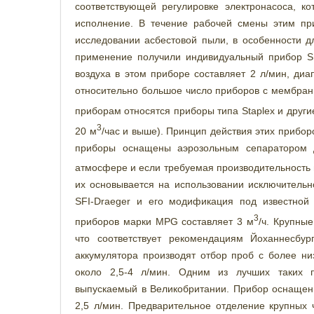
соответствующей регулировке электронасоса, к
исполнение. В течение рабочей смены этим пр
исследовании асбестовой пыли, в особенности д
применение получили индивидуальный прибор S
воздуха в этом приборе составляет 2 л/мин, диа
относительно большое число приборов с мембран
приборам относятся приборы типа Staplex и други
3
20 м
/час и выше). Принцип действия этих прибо
приборы оснащены аэрозольным сепаратором д
атмосфере и если требуемая производительность 
их основывается на использовании исключительно
SFI-Draeger и его модификация под известной
3
приборов марки MPG составляет 3 м
/ч. Крупны
что соответствует рекомендациям Йоханнесбу
аккумулятора производят отбор проб с более ни
около 2,5-4 л/мин. Одним из лучших таких 
выпускаемый в Великобритании. Прибор оснащен
2,5 л/мин. Предварительное отделение крупных 