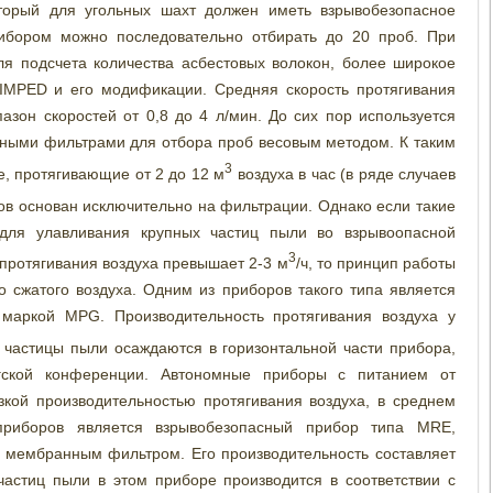
оторый для угольных шахт должен иметь взрывобезопасное
ибором можно последовательно отбирать до 20 проб. При
ля подсчета количества асбестовых волокон, более широкое
IMPED и его модификации. Средняя скорость протягивания
пазон скоростей от 0,8 до 4 л/мин. До сих пор используется
ными фильтрами для отбора проб весовым методом. К таким
3
е, протягивающие от 2 до 12 м
воздуха в час (в ряде случаев
ров основан исключительно на фильтрации. Однако если такие
ля улавливания крупных частиц пыли во взрывоопасной
3
протягивания воздуха превышает 2-3 м
/ч, то принцип работы
 сжатого воздуха. Одним из приборов такого типа является
 маркой MPG. Производительность протягивания воздуха у
е частицы пыли осаждаются в горизонтальной части прибора,
ргской конференции. Автономные приборы с питанием от
зкой производительностью протягивания воздуха, в среднем
приборов является взрывобезопасный прибор типа MRE,
 мембранным фильтром. Его производительность составляет
частиц пыли в этом приборе производится в соответствии с