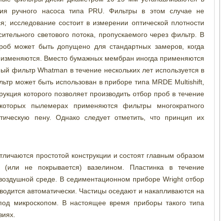
стия ручного насоса типа PRU. Фильтры в этом случае не
я; исследование состоит в измерении оптической плотности
тельного светового потока, пропускаемого через фильтр. В
роб может быть допущено для стандартных замеров, когда
е изменяются. Вместо бумажных мембран иногда применяются
ный фильтр Whatman в течение нескольких лет используется в
тр может быть использован в приборе типа MRDE Multishift,
укция которого позволяет производить отбор проб в течение
которых пылемерах применяются фильтры многократного
тическую пену. Однако следует отметить, что принцип их
личаются простотой конструкции и состоят главным образом
я (или не покрывается) вазелином. Пластинка в течение
воздушной среде. В седиментационном приборе Wright отбор
водится автоматически. Частицы оседают и накапливаются на
 под микроскопом. В настоящее время приборы такого типа
виях.