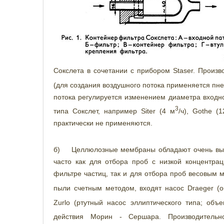
Сокслета в сочетании с прибором Staser. Произв
(для создания воздушного потока применяется пне
потока регулируется изменением диаметра входн
3
типа Сокслет, например Siter (4 м
/ч), Gothe (
практически не применяются.
б) Целлюлозные мембраны обладают очень выс
часто как для отбора проб с низкой концентра
фильтре частиц, так и для отбора проб весовым 
пыли счетным методом, входят насос Draeger (о
Zurlo (ртутный насос эллиптического типа; объ
действия Морин - Сершара. Производительн