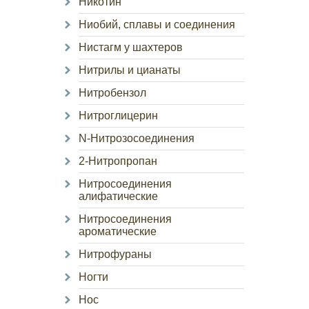
Никотин
Ниобий, сплавы и соединения
Нистагм у шахтеров
Нитрилы и цианаты
Нитробензол
Нитроглицерин
N-Нитрозосоединения
2-Нитропропан
Нитросоединения
алифатические
Нитросоединения
ароматические
Нитрофураны
Ногти
Нос