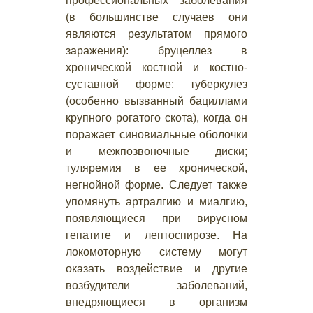
профессиональных заболевания
(в большинстве случаев они
являются результатом прямого
заражения): бруцеллез в
хронической костной и костно-
суставной форме; туберкулез
(особенно вызванный бациллами
крупного рогатого скота), когда он
поражает синовиальные оболочки
и межпозвоночные диски;
туляремия в ее хронической,
негнойной форме. Следует также
упомянуть артралгию и миалгию,
появляющиеся при вирусном
гепатите и лептоспирозе. На
локомоторную систему могут
оказать воздействие и другие
возбудители заболеваний,
внедряющиеся в организм