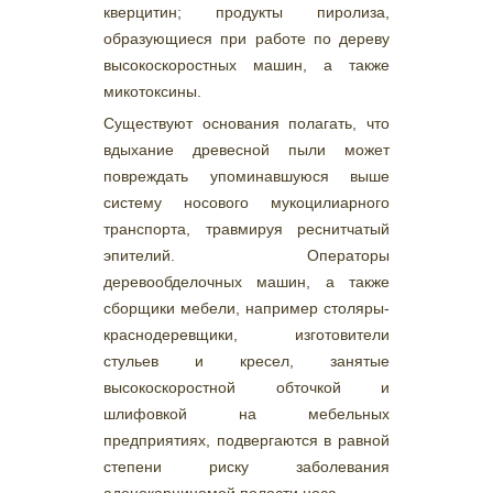
кверцитин; продукты пиролиза,
образующиеся при работе по дереву
высокоскоростных машин, а также
микотоксины.
Существуют основания полагать, что
вдыхание древесной пыли может
повреждать упоминавшуюся выше
систему носового мукоцилиарного
транспорта, травмируя реснитчатый
эпителий. Операторы
деревообделочных машин, а также
сборщики мебели, например столяры-
краснодеревщики, изготовители
стульев и кресел, занятые
высокоскоростной обточкой и
шлифовкой на мебельных
предприятиях, подвергаются в равной
степени риску заболевания
аденокарциномой полости носа.