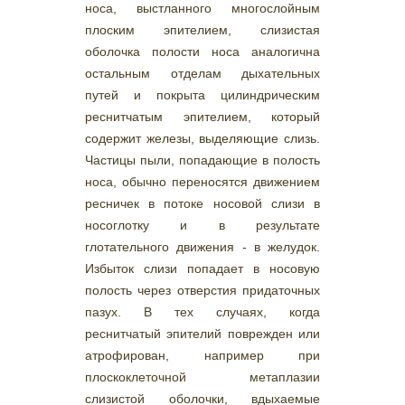
носа, выстланного многослойным
плоским эпителием, слизистая
оболочка полости носа аналогична
остальным отделам дыхательных
путей и покрыта цилиндрическим
реснитчатым эпителием, который
содержит железы, выделяющие слизь.
Частицы пыли, попадающие в полость
носа, обычно переносятся движением
ресничек в потоке носовой слизи в
носоглотку и в результате
глотательного движения - в желудок.
Избыток слизи попадает в носовую
полость через отверстия придаточных
пазух. В тех случаях, когда
реснитчатый эпителий поврежден или
атрофирован, например при
плоскоклеточной метаплазии
слизистой оболочки, вдыхаемые