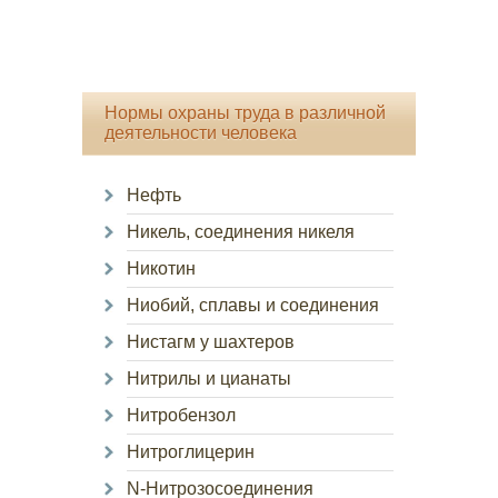
Нормы охраны труда в различной
деятельности человека
Нефть
Никель, соединения никеля
Никотин
Ниобий, сплавы и соединения
Нистагм у шахтеров
Нитрилы и цианаты
Нитробензол
Нитроглицерин
N-Нитрозосоединения