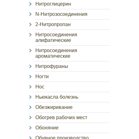
Нитроглицерин
N-Нитрозосоединения
2-Нитропропан
Нитросоединения
алифатические
Нитросоединения
ароматические
Нитрофураны
Ногти
Нос
Ньюкасла болезнь
Обезжиривание
Обогрев рабочих мест
Обоняние
Обувное производство