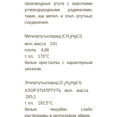
производные ртути с короткими
углеводородными радикалами,
такие, как метил- и этил- ртутные
соединения.
Метилртутьхлорид (СН
HgCl)
3
мол. масса 241
плоти. 4,06
т. пл. 170°С
белые кристаллы с характерным
запахом.
Этилртутьхлорид (С
Н
HgCl)
2
5
ХЛОРЭТИЛРТУТЬ мол. масса
265,1
т. пл. 192,5°С
белые чешуйки, слабо
растворимы в диэтиловом эфире.