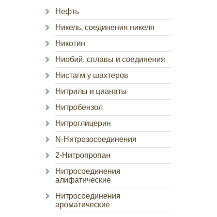
Нефть
Никель, соединения никеля
Никотин
Ниобий, сплавы и соединения
Нистагм у шахтеров
Нитрилы и цианаты
Нитробензол
Нитроглицерин
N-Нитрозосоединения
2-Нитропропан
Нитросоединения
алифатические
Нитросоединения
ароматические