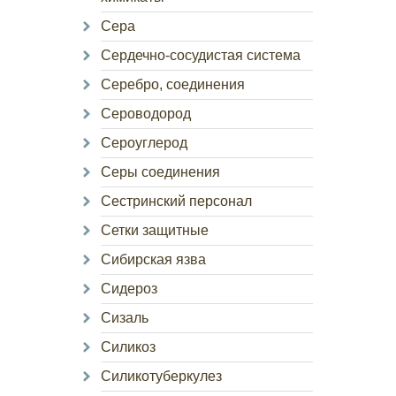
Сера
Сердечно-сосудистая система
Серебро, соединения
Сероводород
Сероуглерод
Серы соединения
Сестринский персонал
Сетки защитные
Сибирская язва
Сидероз
Сизаль
Силикоз
Силикотуберкулез