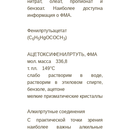
нитрат, олеат, пропионат и
бензоат. Наиболее доступна
информация о ФМА.
Фенилртутьацетат
(С
Н
HgОСОСН
)
6
5
3
АЦЕТОКСИФЕНИЛРТУТЬ, ФМА
мол. масса 336,8
т. пл. 149°С
слабо растворим в воде,
растворим в этиловом спирте,
бензоле, ацетоне
мелкие призматические кристаллы
Алкилртутные соединения
С практической точки зрения
наиболее важны алкильные