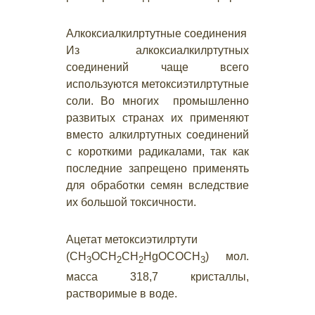
Алкоксиалкилртутные соединения
Из алкоксиалкилртутных
соединений чаще всего
используются метоксиэтилртутные
соли. Во многих промышленно
развитых странах их применяют
вместо алкилртутных соединений
с короткими радикалами, так как
последние запрещено применять
для обработки семян вследствие
их большой токсичности.
Ацетат метоксиэтилртути
(СН
ОСН
СН
HgОСОСН
) мол.
3
2
2
3
масса 318,7 кристаллы,
растворимые в воде.