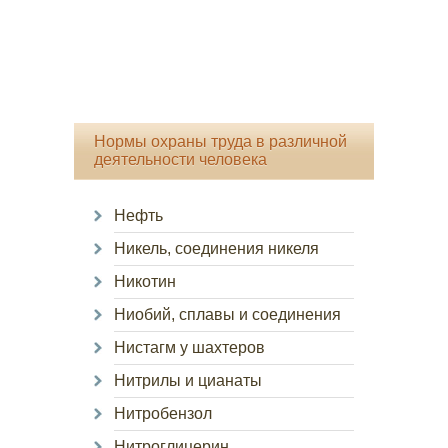
Нормы охраны труда в различной
деятельности человека
Нефть
Никель, соединения никеля
Никотин
Ниобий, сплавы и соединения
Нистагм у шахтеров
Нитрилы и цианаты
Нитробензол
Нитроглицерин