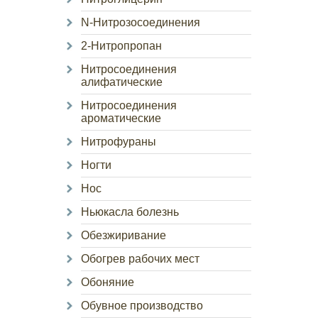
N-Нитрозосоединения
2-Нитропропан
Нитросоединения
алифатические
Нитросоединения
ароматические
Нитрофураны
Ногти
Нос
Ньюкасла болезнь
Обезжиривание
Обогрев рабочих мест
Обоняние
Обувное производство