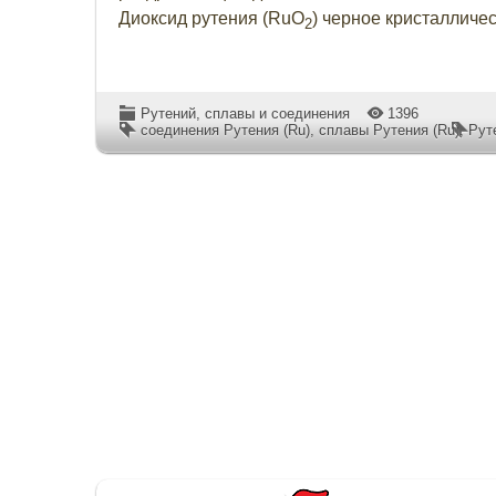
Диоксид рутения (RuO
) черное кристалличе
2
Рутений, сплавы и соединения
1396
соединения Рутения (Ru)
,
сплавы Рутения (Ru)
,
Рут