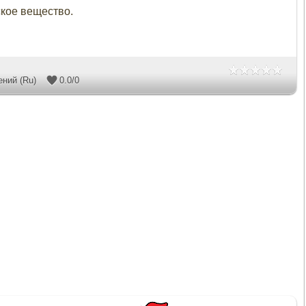
ское вещество.
ений (Ru)
0.0
/
0