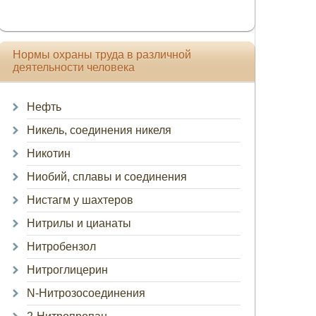
Нормы охраны труда в различной
деятельности человека
Нефть
Никель, соединения никеля
Никотин
Ниобий, сплавы и соединения
Нистагм у шахтеров
Нитрилы и цианаты
Нитробензол
Нитроглицерин
N-Нитрозосоединения