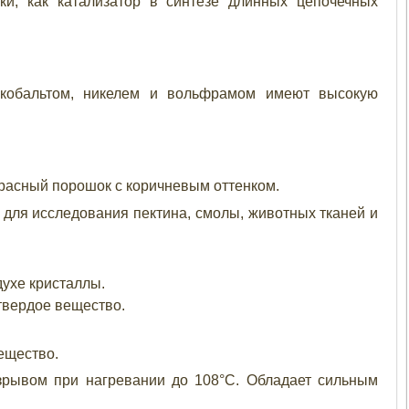
ки, как катализатор в синтезе длинных цепочечных
 кобальтом, никелем и вольфрамом имеют высокую
красный порошок с коричневым оттенком.
 для исследования пектина, смолы, животных тканей и
ухе кристаллы.
 твердое вещество.
ещество.
взрывом при нагревании до 108°С. Обладает сильным