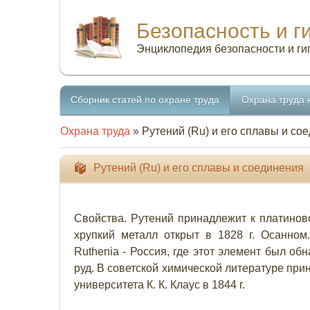
Безопасность и г
Энциклопедия безопасности и ги
Сборник статей по охране труда
Охрана труда 
Охрана труда
» Рутений (Ru) и его сплавы и со
Рутений (Ru) и его сплавы и соединения
Свойства. Рутений принадлежит к платиново
хрупкий металл открыт в 1828 г. Осанном
Ruthenia - Россия, где этот элемент был об
руд. В советской химической литературе при
университета К. К. Клаус в 1844 г.