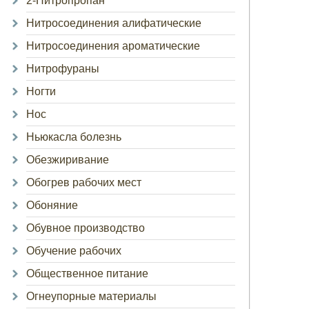
2-Нитропропан
Нитросоединения алифатические
Нитросоединения ароматические
Нитрофураны
Ногти
Нос
Ньюкасла болезнь
Обезжиривание
Обогрев рабочих мест
Обоняние
Обувное производство
Обучение рабочих
Общественное питание
Огнеупорные материалы