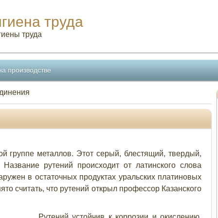
игиена труда
гиены труда
на производстве
единения
й группе металлов. Этот серый, блестящий, твердый,
. Название рутений происходит от латинского слова
наружен в остаточных продуктах уральских платиновых
нято считать, что рутений открыл профессор Казанского
Рутений устойчив к коррозии и окислению.