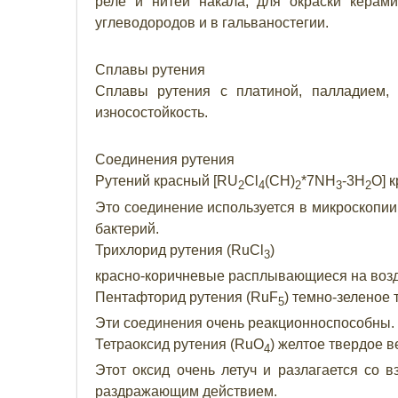
реле и нитей накала, для окраски керами
углеводородов и в гальваностегии.
Сплавы рутения
Сплавы рутения с платиной, палладием,
износостойкость.
Соединения рутения
Рутений красный [RU
Cl
(CH)
*7NH
-3H
O] 
2
4
2
3
2
Это соединение используется в микроскопии
бактерий.
Трихлорид рутения (RuCl
)
3
красно-коричневые расплывающиеся на возд
Пентафторид рутения (RuF
) темно-зеленое
5
Эти соединения очень реакционноспособны.
Тетраоксид рутения (RuO
) желтое твердое в
4
Этот оксид очень летуч и разлагается со 
раздражающим действием.