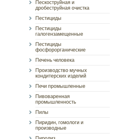
Пескоструйная и
дробеструйная очистка
Пестициды
Пестициды
галогензамещенные
Пестициды
фосфорорганические
Печень человека
Производство мучных
кондитерских изделий
Печи промышленные
Пивоваренная
промышленность
Пилы
Пиридин, гомологи и
производные
Пиролиз