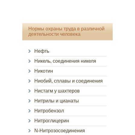
Нормы охраны труда в различной
деятельности человека
Нефть
Никель, соединения никеля
Никотин
Ниобий, сплавы и соединения
Нистагм у шахтеров
Нитрилы и цианаты
Нитробензол
Нитроглицерин
N-Нитрозосоединения