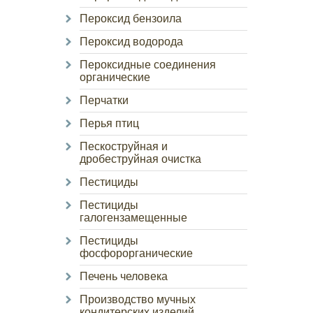
Пероксид бензоила
Пероксид водорода
Пероксидные соединения
органические
Перчатки
Перья птиц
Пескоструйная и
дробеструйная очистка
Пестициды
Пестициды
галогензамещенные
Пестициды
фосфорорганические
Печень человека
Производство мучных
кондитерских изделий