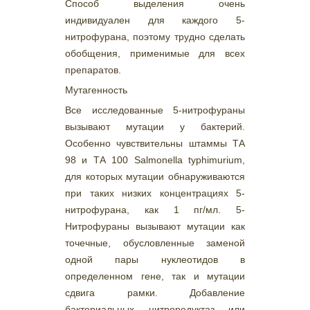
Способ выделения очень
индивидуален для каждого 5-
нитрофурана, поэтому трудно сделать
обобщения, применимые для всех
препаратов.
Мутагенность
Все исследованные 5-нитрофураны
вызывают мутации у бактерий.
Особенно чувствительны штаммы ТА
98 и ТА 100 Salmonella typhimurium,
для которых мутации обнаруживаются
при таких низких концентрациях 5-
нитрофурана, как 1 пг/мл. 5-
Нитрофураны вызывают мутации как
точечные, обусловленные заменой
одной пары нуклеотидов в
определенном гене, так и мутации
сдвига рамки. Добавление
бактериальных нитроредуктаз или