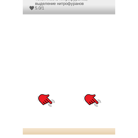
выделение нитрофуранов
5.0
/
1