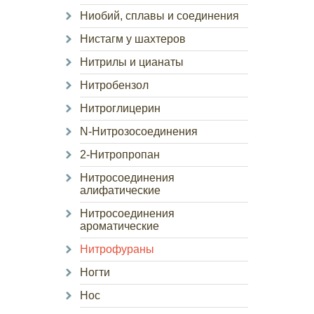
Ниобий, сплавы и соединения
Нистагм у шахтеров
Нитрилы и цианаты
Нитробензол
Нитроглицерин
N-Нитрозосоединения
2-Нитропропан
Нитросоединения
алифатические
Нитросоединения
ароматические
Нитрофураны
Ногти
Нос