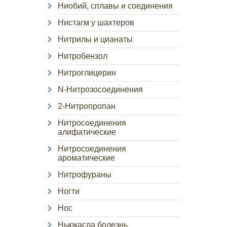
Ниобий, сплавы и соединения
Нистагм у шахтеров
Нитрилы и цианаты
Нитробензол
Нитроглицерин
N-Нитрозосоединения
2-Нитропропан
Нитросоединения
алифатические
Нитросоединения
ароматические
Нитрофураны
Ногти
Нос
Ньюкасла болезнь