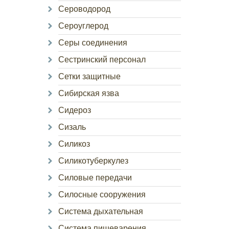
Сероводород
Сероуглерод
Серы соединения
Сестринский персонал
Сетки защитные
Сибирская язва
Сидероз
Сизаль
Силикоз
Силикотуберкулез
Силовые передачи
Силосные сооружения
Система дыхательная
Система пищеварения