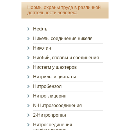
Нормы охраны труда в различной
деятельности человека
Нефть
Никель, соединения никеля
Никотин
Ниобий, сплавы и соединения
Нистагм у шахтеров
Нитрилы и цианаты
Нитробензол
Нитроглицерин
N-Нитрозосоединения
2-Нитропропан
Нитросоединения
алифатические