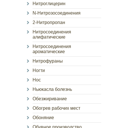
Нитроглицерин
N-Нитрозосоединения
2-Нитропропан
Нитросоединения
алифатические
Нитросоединения
ароматические
Нитрофураны
Ногти
Нос
Ньюкасла болезнь
Обезжиривание
Обогрев рабочих мест
Обоняние
Обувное производство