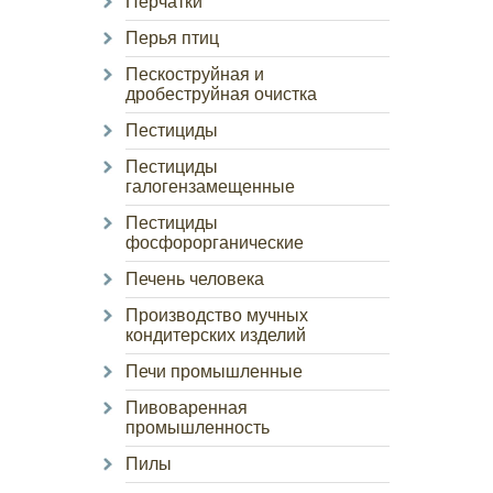
Перчатки
Перья птиц
Пескоструйная и
дробеструйная очистка
Пестициды
Пестициды
галогензамещенные
Пестициды
фосфорорганические
Печень человека
Производство мучных
кондитерских изделий
Печи промышленные
Пивоваренная
промышленность
Пилы