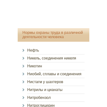
Нормы охраны труда в различной
деятельности человека
Нефть
Никель, соединения никеля
Никотин
Ниобий, сплавы и соединения
Нистагм у шахтеров
Нитрилы и цианаты
Нитробензол
Нитроглицерин