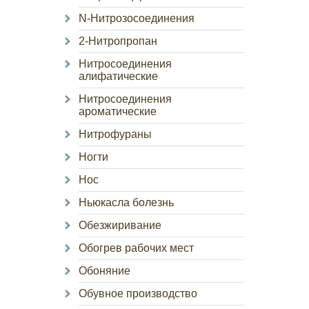
N-Нитрозосоединения
2-Нитропропан
Нитросоединения
алифатические
Нитросоединения
ароматические
Нитрофураны
Ногти
Нос
Ньюкасла болезнь
Обезжиривание
Обогрев рабочих мест
Обоняние
Обувное производство