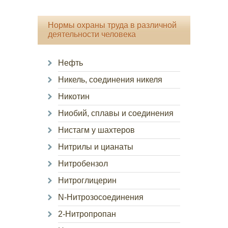
Нормы охраны труда в различной
деятельности человека
Нефть
Никель, соединения никеля
Никотин
Ниобий, сплавы и соединения
Нистагм у шахтеров
Нитрилы и цианаты
Нитробензол
Нитроглицерин
N-Нитрозосоединения
2-Нитропропан