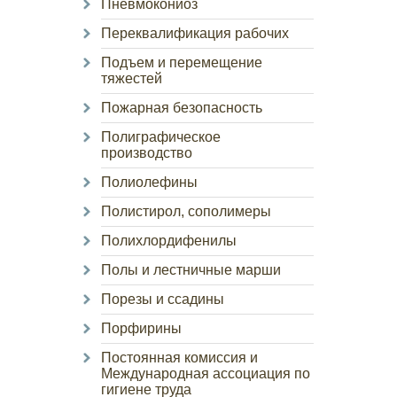
Пневмокониоз
Переквалификация рабочих
Подъем и перемещение
тяжестей
Пожарная безопасность
Полиграфическое
производство
Полиолефины
Полистирол, сополимеры
Полихлордифенилы
Полы и лестничные марши
Порезы и ссадины
Порфирины
Постоянная комиссия и
Международная ассоциация по
гигиене труда