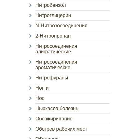
Нитробензол
Нитроглицерин
N-Нитрозосоединения
2-Нитропропан
Нитросоединения
алифатические
Нитросоединения
ароматические
Нитрофураны
Ногти
Нос
Ньюкасла болезнь
Обезжиривание
Обогрев рабочих мест