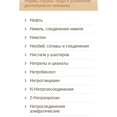
Нормы охраны труда в различной
деятельности человека
Нефть
Никель, соединения никеля
Никотин
Ниобий, сплавы и соединения
Нистагм у шахтеров
Нитрилы и цианаты
Нитробензол
Нитроглицерин
N-Нитрозосоединения
2-Нитропропан
Нитросоединения
алифатические