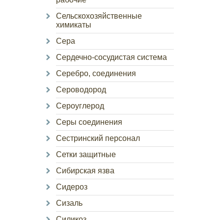
Сельскохозяйственные
химикаты
Сера
Сердечно-сосудистая система
Серебро, соединения
Сероводород
Сероуглерод
Серы соединения
Сестринский персонал
Сетки защитные
Сибирская язва
Сидероз
Сизаль
Силикоз