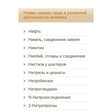
Нормы охраны труда в различной
деятельности человека
Нефть
Никель, соединения никеля
Никотин
Ниобий, сплавы и соединения
Нистагм у шахтеров
Нитрилы и цианаты
Нитробензол
Нитроглицерин
N-Нитрозосоединения
2-Нитропропан