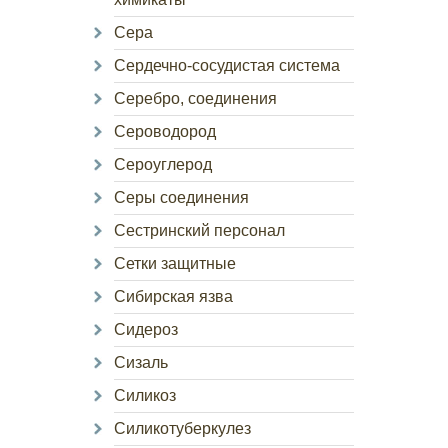
Сера
Сердечно-сосудистая система
Серебро, соединения
Сероводород
Сероуглерод
Серы соединения
Сестринский персонал
Сетки защитные
Сибирская язва
Сидероз
Сизаль
Силикоз
Силикотуберкулез