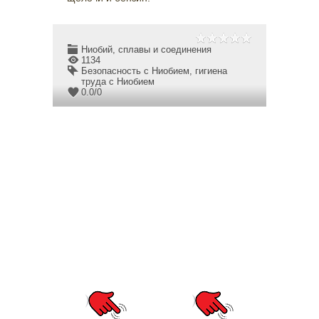
Ниобий, сплавы и соединения
1134
Безопасность c Ниобием
,
гигиена
труда c Ниобием
0.0
/
0