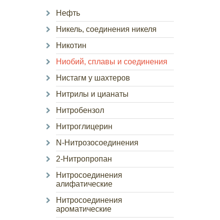
Нефть
Никель, соединения никеля
Никотин
Ниобий, сплавы и соединения
Нистагм у шахтеров
Нитрилы и цианаты
Нитробензол
Нитроглицерин
N-Нитрозосоединения
2-Нитропропан
Нитросоединения
алифатические
Нитросоединения
ароматические