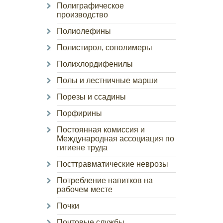
Полиграфическое
производство
Полиолефины
Полистирол, сополимеры
Полихлордифенилы
Полы и лестничные марши
Порезы и ссадины
Порфирины
Постоянная комиссия и
Международная ассоциация по
гигиене труда
Посттравматические неврозы
Потребление напитков на
рабочем месте
Почки
Почтовые службы