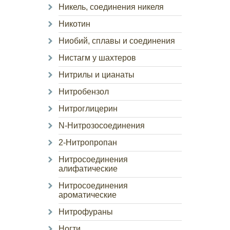
Никель, соединения никеля
Никотин
Ниобий, сплавы и соединения
Нистагм у шахтеров
Нитрилы и цианаты
Нитробензол
Нитроглицерин
N-Нитрозосоединения
2-Нитропропан
Нитросоединения
алифатические
Нитросоединения
ароматические
Нитрофураны
Ногти