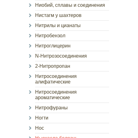
Ниобий, сплавы и соединения
Нистагм у шахтеров
Нитрилы и цианаты
Нитробензол
Нитроглицерин
N-Нитрозосоединения
2-Нитропропан
Нитросоединения
алифатические
Нитросоединения
ароматические
Нитрофураны
Ногти
Нос