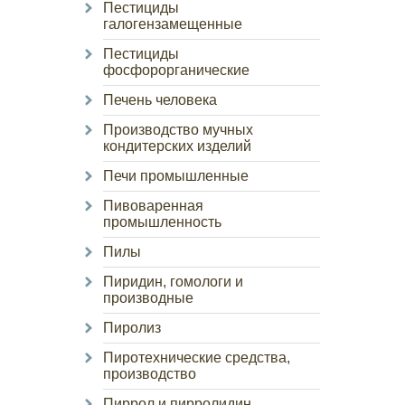
Пестициды
галогензамещенные
Пестициды
фосфорорганические
Печень человека
Производство мучных
кондитерских изделий
Печи промышленные
Пивоваренная
промышленность
Пилы
Пиридин, гомологи и
производные
Пиролиз
Пиротехнические средства,
производство
Пиррол и пирролидин