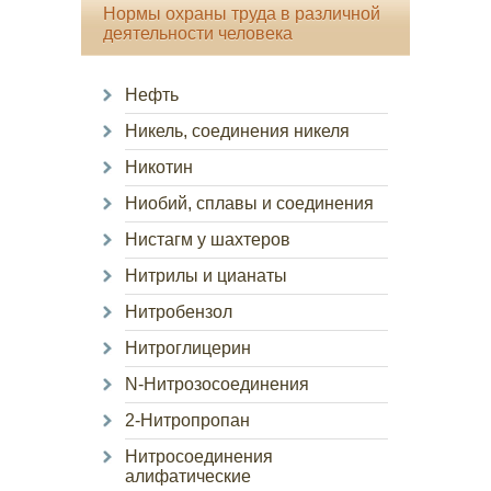
Нормы охраны труда в различной
деятельности человека
Нефть
Никель, соединения никеля
Никотин
Ниобий, сплавы и соединения
Нистагм у шахтеров
Нитрилы и цианаты
Нитробензол
Нитроглицерин
N-Нитрозосоединения
2-Нитропропан
Нитросоединения
алифатические