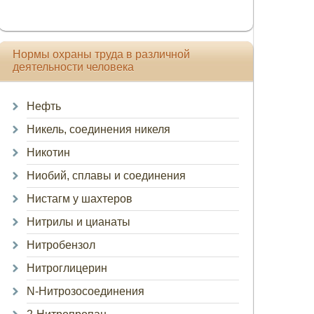
Нормы охраны труда в различной
деятельности человека
Нефть
Никель, соединения никеля
Никотин
Ниобий, сплавы и соединения
Нистагм у шахтеров
Нитрилы и цианаты
Нитробензол
Нитроглицерин
N-Нитрозосоединения