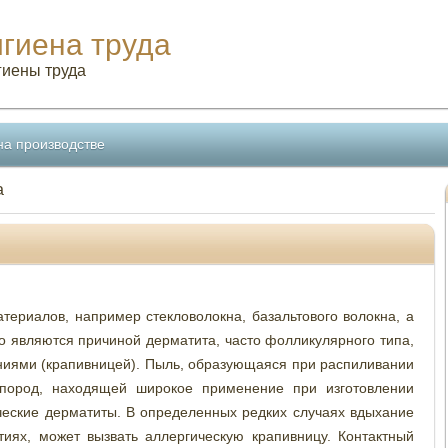
игиена труда
гиены труда
на производстве
а
ериалов, например стекловолокна, базальтового волокна, а
о являются причиной дерматита, часто фолликулярного типа,
иями (крапивницей). Пыль, образующаяся при распиливании
 пород, находящей широкое применение при изготовлении
ческие дерматиты. В определенных редких случаях вдыхание
ях, может вызвать аллергическую крапивницу. Контактный