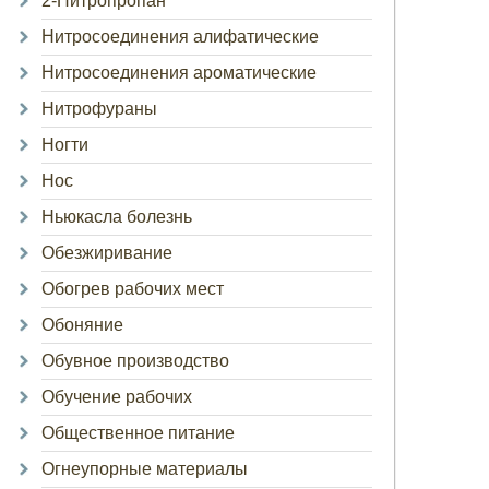
2-Нитропропан
Нитросоединения алифатические
Нитросоединения ароматические
Нитрофураны
Ногти
Нос
Ньюкасла болезнь
Обезжиривание
Обогрев рабочих мест
Обоняние
Обувное производство
Обучение рабочих
Общественное питание
Огнеупорные материалы