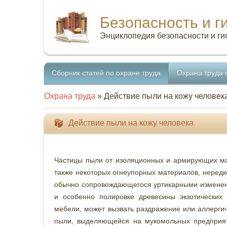
Безопасность и г
Энциклопедия безопасности и ги
Сборник статей по охране труда
Охрана труда 
Охрана труда
» Действие пыли на кожу человек
Действие пыли на кожу человека
Частицы пыли от изоляционных и армирующих мат
также некоторых огнеупорных материалов, нередк
обычно сопровождающегося уртикарными изменен
и особенно полировке древесины экзотических
мебели, может вызвать раздражение или аллерги
пыли, выделяющейся на мукомольных предприяти