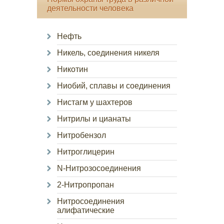
деятельности человека
Нефть
Никель, соединения никеля
Никотин
Ниобий, сплавы и соединения
Нистагм у шахтеров
Нитрилы и цианаты
Нитробензол
Нитроглицерин
N-Нитрозосоединения
2-Нитропропан
Нитросоединения
алифатические