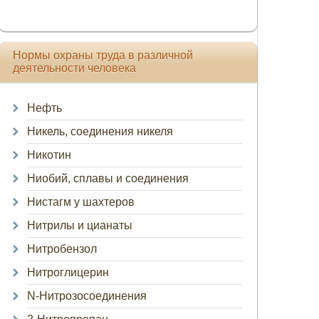
Нормы охраны труда в различной
деятельности человека
Нефть
Никель, соединения никеля
Никотин
Ниобий, сплавы и соединения
Нистагм у шахтеров
Нитрилы и цианаты
Нитробензол
Нитроглицерин
N-Нитрозосоединения