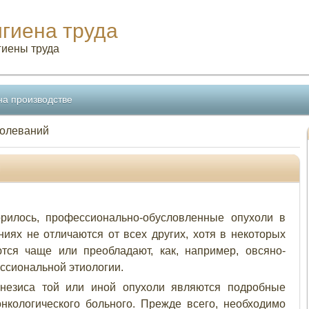
игиена труда
гиены труда
на производстве
болеваний
й
рилось, профессионально-обусловленные опухоли в
иях не отличаются от всех других, хотя в некоторых
тся чаще или преобладают, как, например, овсяно-
ессиональной этиологии.
енезиса той или иной опухоли являются подробные
кологического больного. Прежде всего, необходимо