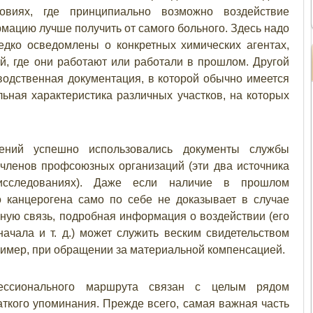
овиях, где принципиально возможно воздействие
мацию лучше получить от самого больного. Здесь надо
редко осведомлены о конкретных химических агентах,
й, где они работают или работали в прошлом. Другой
водственная документация, в которой обычно имеется
льная характеристика различных участков, на которых
дений успешно использовались документы службы
членов профсоюзных организаций (эти два источника
исследованиях). Даже если наличие в прошлом
о канцерогена само по себе не доказывает в случае
нную связь, подробная информация о воздействии (его
ачала и т. д.) может служить веским свидетельством
пример, при обращении за материальной компенсацией.
ессионального маршрута связан с целым рядом
ткого упоминания. Прежде всего, самая важная часть