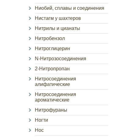
Ниобий, сплавы и соединения
Нистагм у шахтеров
Нитрилы и цианаты
Нитробензол
Нитроглицерин
N-Нитрозосоединения
2-Нитропропан
Нитросоединения
алифатические
Нитросоединения
ароматические
Нитрофураны
Ногти
Нос