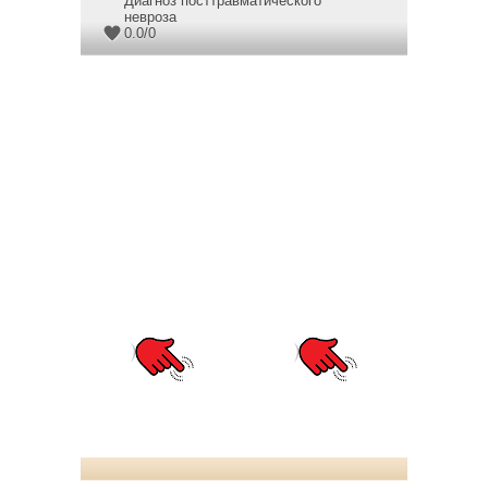
Диагноз посттравматического
невроза
0.0
/
0