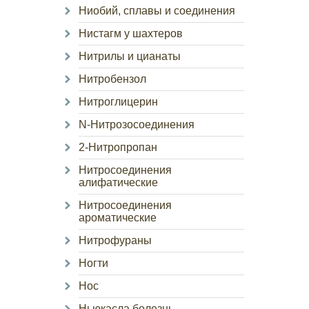
Ниобий, сплавы и соединения
Нистагм у шахтеров
Нитрилы и цианаты
Нитробензол
Нитроглицерин
N-Нитрозосоединения
2-Нитропропан
Нитросоединения
алифатические
Нитросоединения
ароматические
Нитрофураны
Ногти
Нос
Ньюкасла болезнь