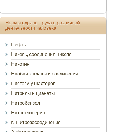
Нормы охраны труда в различной
деятельности человека
Нефть
Никель, соединения никеля
Никотин
Ниобий, сплавы и соединения
Нистагм у шахтеров
Нитрилы и цианаты
Нитробензол
Нитроглицерин
N-Нитрозосоединения