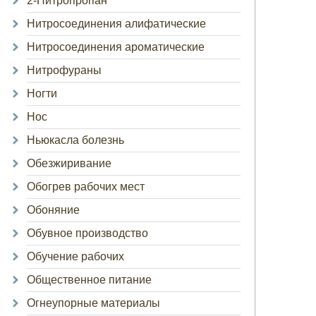
2-Нитропропан
Нитросоединения алифатические
Нитросоединения ароматические
Нитрофураны
Ногти
Нос
Ньюкасла болезнь
Обезжиривание
Обогрев рабочих мест
Обоняние
Обувное производство
Обучение рабочих
Общественное питание
Огнеупорные материалы