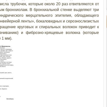
исла трубочек, которые около 20 раз ответвляются от
ым бронхиолам. В бронхиальной стенке выделяют три
линдрического мерцательного эпителия, обладающего
нвейерной ленты», бокаловидных и серознослизистых
кращение круговых и спиральных волокон приводит к
ачиванию) и фиброзно-хрящевые волокна (которые
 1 мм).