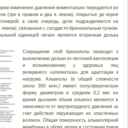
тором изменения давления моментально передаются во
ли (три в правом и два в левом), покрытые до корня
 плеврой; в свою очередь, доли подразделяются на
в левом), связанные с сосудисто-бронхиальным пучком.
альной единицей легких является вторичная долька
Сокращение этой бронхиолы приводит к
выключению дольки из легочной вентиляции
и возникновению у здоровых лиц
резервного «ателектаза» для адаптации к
нагрузке. Альвеолы (в общей сложности
около 300 млн.) имеют полусферическую
форму диаметром в среднем 0,2 мм; во
время дыхания объем альвеол меняется в
зависимости от виутригрудного давления за
счет действия окружающих их эластичных
волокон. Общая поверхность альвеолярной
мембраны в обоих легких в состоянии покоя