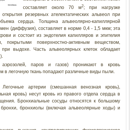
2
составляет около 70 м
; при нагрузке
 открытия резервных ателектатических альвеол при
бъема сердца. Толщина альвеолярно-капиллярной
ен (диффузия), составляет в норме 0,4 - 1,5 мкм; эта
рови и состоит из эндотелия капилляров и эпителия
 покрытыми поверхностно-активным веществом,
при выдохе. Часть альвеолярных клеток обладает
).
аэрозолей, паров и газов) проникают в кровь
м в легочную ткань попадают различные виды пыли.
 Легочные артерии (смешанная венозная кровь),
ная кровь) несут кровь из правого отдела сердца в
ащения. Бронхиальные сосуды относятся к большому
 бронхи, бронхиолы (включая альвеолярные ходы) и