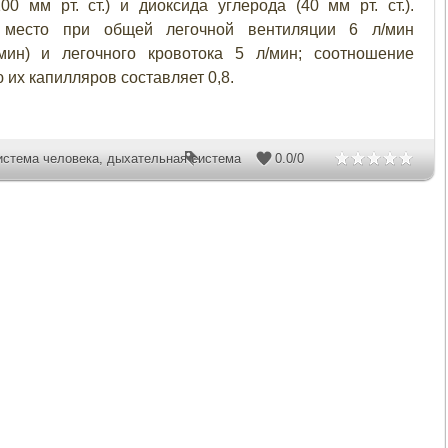
0 мм рт. ст.) и диоксида углерода (40 мм рт. ст.).
место при общей легочной вентиляции 6 л/мин
мин) и легочного кровотока 5 л/мин; соотношение
их капилляров составляет 0,8.
истема человека
,
дыхательная система
0.0
/
0