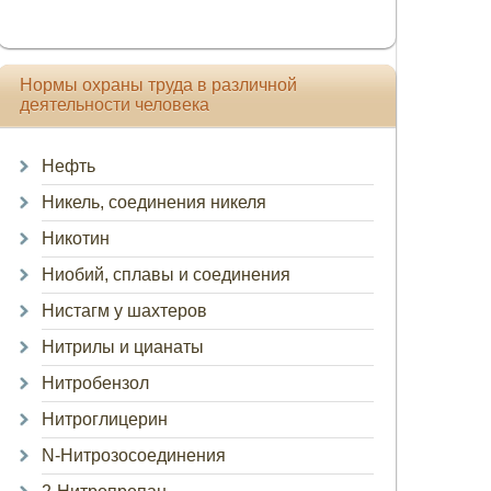
Нормы охраны труда в различной
деятельности человека
Нефть
Никель, соединения никеля
Никотин
Ниобий, сплавы и соединения
Нистагм у шахтеров
Нитрилы и цианаты
Нитробензол
Нитроглицерин
N-Нитрозосоединения