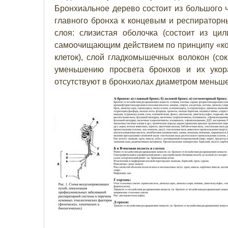
Бронхиальное дерево состоит из большого ч
главного бронха к концевым и респираторн
слоя: слизистая оболочка (состоит из ци
самоочищающим действием по принципу «ко
клеток), слой гладкомышечных волокон (со
уменьшению просвета бронхов и их укор
отсутствуют в бронхиолах диаметром меньше