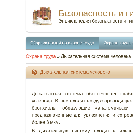
Безопасность и г
Энциклопедия безопасности и ги
Сборник статей по охране труда
Охрана труда 
Охрана труда
» Дыхательная система человека
Дыхательная система человека
Дыхательная система обеспечивает снаб
углерода. В нее входят воздухопроводящие пу
бронхиолы, образующие «анатомически
предназначенные для увлажнения и согрева
более 3 мкм.
В дыхательную систему входит и альвео