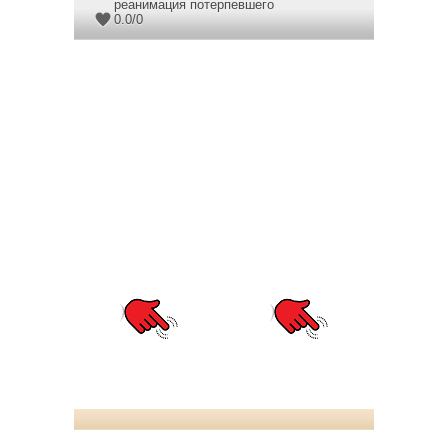
реанимация потерпевшего
0.0
/
0