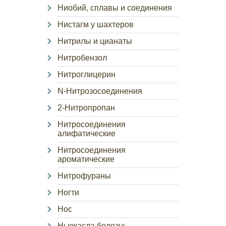
Ниобий, сплавы и соединения
Нистагм у шахтеров
Нитрилы и цианаты
Нитробензол
Нитроглицерин
N-Нитрозосоединения
2-Нитропропан
Нитросоединения
алифатические
Нитросоединения
ароматические
Нитрофураны
Ногти
Нос
Ньюкасла болезнь