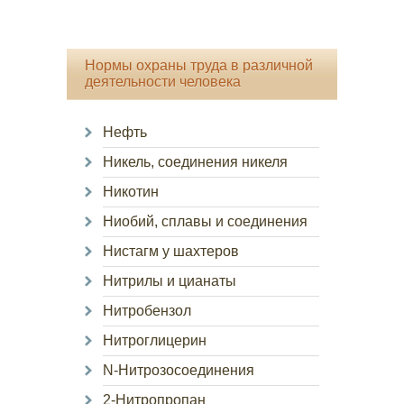
Нормы охраны труда в различной
деятельности человека
Нефть
Никель, соединения никеля
Никотин
Ниобий, сплавы и соединения
Нистагм у шахтеров
Нитрилы и цианаты
Нитробензол
Нитроглицерин
N-Нитрозосоединения
2-Нитропропан