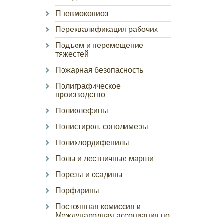
Пневмокониоз
Переквалификация рабочих
Подъем и перемещение
тяжестей
Пожарная безопасность
Полиграфическое
производство
Полиолефины
Полистирол, сополимеры
Полихлордифенилы
Полы и лестничные марши
Порезы и ссадины
Порфирины
Постоянная комиссия и
Международная ассоциация по