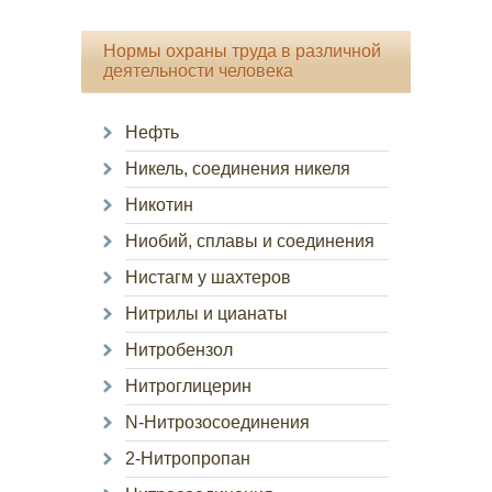
Нормы охраны труда в различной
деятельности человека
Нефть
Никель, соединения никеля
Никотин
Ниобий, сплавы и соединения
Нистагм у шахтеров
Нитрилы и цианаты
Нитробензол
Нитроглицерин
N-Нитрозосоединения
2-Нитропропан