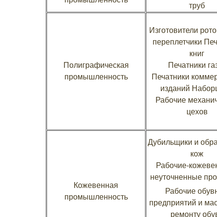
труб
Изготовители рото
переплетчики Пе
книг
Полиграфическая
Печатники га
промышленность
Печатники комме
изданий Набор
Рабочие механи
цехов
Дубильщики и обр
кож
Рабочие-кожеве
неуточненные пр
Кожевенная
Рабочие обув
промышленность
предприятий и мас
ремонту обу