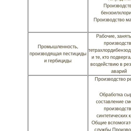
Производст
бензоилхлор
Производство м
Рабочие, занят
производст
Промышленность,
тетрахлордибензод
производящая пестициды
и те, кто подверга
и гербициды
воздействию в рез
аварий
Производство р
Обработка сы
составление см
производст
синтетических 
Общие вспомогат
службы Произво