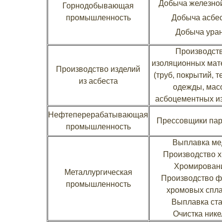
Добыча железно
Горнодобывающая
промышленность
Добыча асбе
Добыча ура
Производст
изоляционных мат
Производство изделий
(труб, покрытий, т
из асбеста
одежды, масо
асбоцементных и
Нефтеперерабатывающая
Прессовщики па
промышленность
Выплавка ме
Производство 
Хромирован
Металлургическая
Производство ф
промышленность
хромовых спл
Выплавка ст
Очистка нике