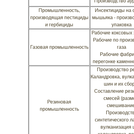
Производство ау
Промышленность,
Инсектициды на 
производящая пестициды
мышьяка - произво
и гербициды
упаковка
Рабочие коксовых
Рабочие по произ
Газовая промышленность
газа
Рабочие фабри
перегонке каменно
Производство р
Каландровка, вулк
шин и их сбо
Составление рез
смесей (разм
Резиновая
смешивание
промышленность
Производст
синтетического л
вулканизация 