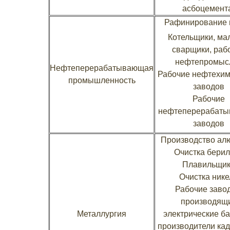
асбоцемент
Рафинирование 
Котельщики, ма
сварщики, раб
нефтепромыс
Нефтеперерабатывающая
Рабочие нефтехим
промышленность
заводов
Рабочие
нефтеперерабат
заводов
Производство ал
Очистка бери
Плавильщи
Очистка нике
Рабочие завод
производящ
Металлургия
электрические ба
производители ка