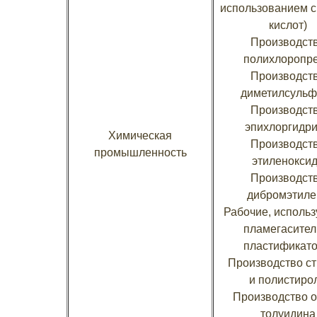
использованием 
кислот)
Производст
полихлоропр
Производст
диметилсульф
Производст
эпихлоргидр
Химическая
Производст
промышленность
этиленокси
Производст
дибромэтиле
Рабочие, исполь
пламегасител
пластификат
Производство с
и полистиро
Производство o-
толуидина