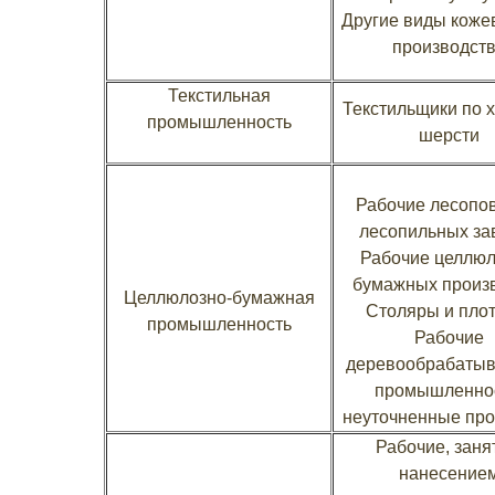
Другие виды коже
производст
Текстильная
Текстильщики по х
промышленность
шерсти
Рабочие лесопо
лесопильных за
Рабочие целлюл
бумажных произ
Целлюлозно-бумажная
Столяры и пло
промышленность
Рабочие
деревообрабаты
промышленнос
неуточненные пр
Рабочие, зан
нанесение