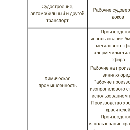
Судостроение,
Рабочие судове
автомобильный и другой
доков
транспорт
Производств
использование бм
метилового эф
хлорметилметил
эфира
Рабочие на произ
винилхлори
Химическая
Рабочие произв
промышленность
изопропилового сп
использованием к
Производство хр
красителе
Производств
использование кр