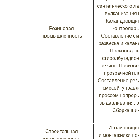
синтетического ла
вулканизация
Каландровщик
Резиновая
контролер
промышленность
Составление см
развеска и калан
Производст
стиролбутадио
резины Произво
прозрачной пл
Составление рез
смесей, управ
прессом непрер
выдавливания, 
Сборка ши
Изолировщи
Строительная
и монтажники по
промышленность