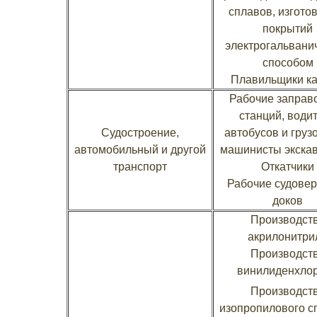
сплавов, изгото
покрытий
электрогальвани
способом
Плавильщики к
Рабочие заправ
станций, води
Судостроение,
автобусов и груз
автомобильный и другой
машинисты экска
транспорт
Откатчики
Рабочие судове
доков
Производст
акрилонитри
Производст
винилиденхло
Производст
изопропилового сп