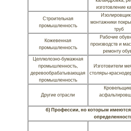
каландровка, ре
изготовление к
Изолировщик
Строительная
монтажники покры
промышленность
труб
Рабочие обув
Кожевенная
производств и мас
промышленность
ремонту обу
Целлюлозно-бумажная
промышленность,
Изготовители ме
деревообрабатывающая
столяры-красноде
промышленность
Кровельщик
Другие отрасли
асфальтировщ
б) Профессии, но которым имеются 
определенности