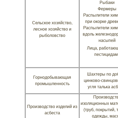
Рыбаки
Фермеры
Распылители хим
при окорке дре
Сельское хозяйство,
Распылители хим
лесное хозяйство и
вдоль железнодо
рыболовство
насыпей
Лица, работаю
пестицидам
Шахтеры по до
Горнодобывающая
цинково-свинцов
промышленность
угля талька ас
Производст
изоляционных мат
Производство изделий из
(труб, покрытий, 
асбеста
одежды, масо