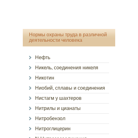
Нормы охраны труда в различной
деятельности человека
Нефть
Никель, соединения никеля
Никотин
Ниобий, сплавы и соединения
Нистагм у шахтеров
Нитрилы и цианаты
Нитробензол
Нитроглицерин