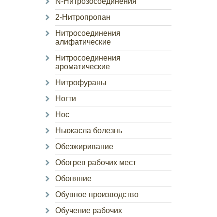
N-Нитрозосоединения
2-Нитропропан
Нитросоединения
алифатические
Нитросоединения
ароматические
Нитрофураны
Ногти
Нос
Ньюкасла болезнь
Обезжиривание
Обогрев рабочих мест
Обоняние
Обувное производство
Обучение рабочих