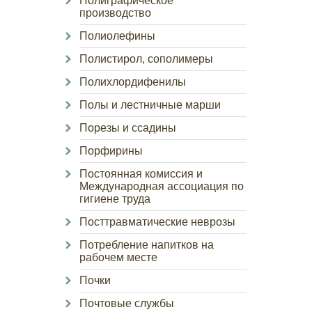
Полиграфическое
производство
Полиолефины
Полистирол, сополимеры
Полихлордифенилы
Полы и лестничные марши
Порезы и ссадины
Порфирины
Постоянная комиссия и
Международная ассоциация по
гигиене труда
Посттравматические неврозы
Потребление напитков на
рабочем месте
Почки
Почтовые службы