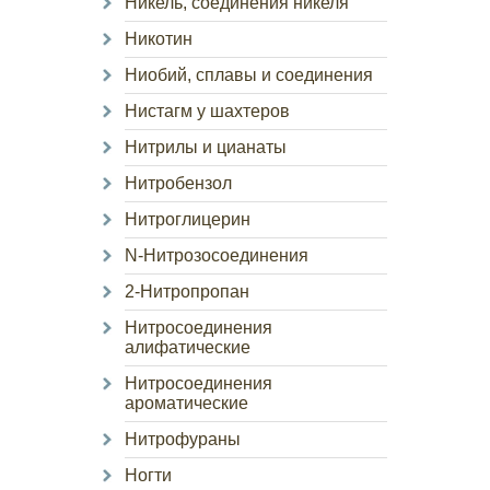
Никель, соединения никеля
Никотин
Ниобий, сплавы и соединения
Нистагм у шахтеров
Нитрилы и цианаты
Нитробензол
Нитроглицерин
N-Нитрозосоединения
2-Нитропропан
Нитросоединения
алифатические
Нитросоединения
ароматические
Нитрофураны
Ногти