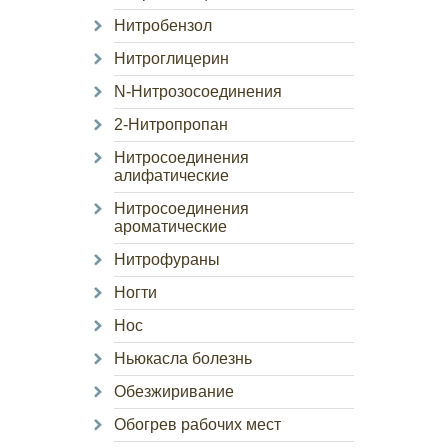
Нитробензол
Нитроглицерин
N-Нитрозосоединения
2-Нитропропан
Нитросоединения
алифатические
Нитросоединения
ароматические
Нитрофураны
Ногти
Нос
Ньюкасла болезнь
Обезжиривание
Обогрев рабочих мест