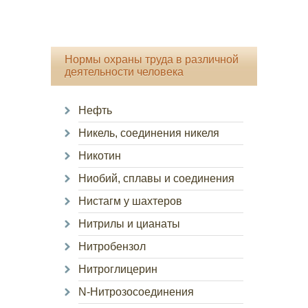
Нормы охраны труда в различной
деятельности человека
Нефть
Никель, соединения никеля
Никотин
Ниобий, сплавы и соединения
Нистагм у шахтеров
Нитрилы и цианаты
Нитробензол
Нитроглицерин
N-Нитрозосоединения