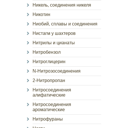
Никель, соединения никеля
Никотин
Ниобий, сплавы и соединения
Нистагм у шахтеров
Нитрилы и цианаты
Нитробензол
Нитроглицерин
N-Нитрозосоединения
2-Нитропропан
Нитросоединения
алифатические
Нитросоединения
ароматические
Нитрофураны