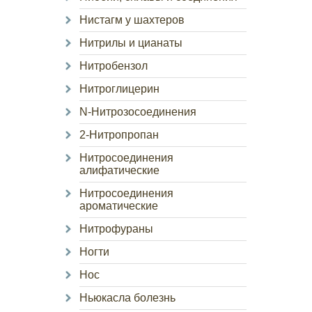
Нистагм у шахтеров
Нитрилы и цианаты
Нитробензол
Нитроглицерин
N-Нитрозосоединения
2-Нитропропан
Нитросоединения
алифатические
Нитросоединения
ароматические
Нитрофураны
Ногти
Нос
Ньюкасла болезнь