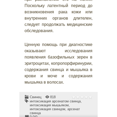
Поскольку латентный период до
возникновения рака кожи или
внутренних органов длителен,
следует продолжать медицинские
обследования.
Ценную помощь при диагностике
оказывают исследования
появления базофильных зерен в
эритроцитах, копропорфиринурии,
содержания свинца и мышьяка в
крови и моче и содержания
мышьяка в волосах.
Свинец
818
интоксикация арсенатом свинца
,
интоксикация мышьяком
,
интоксикация свинцом
,
арсенат
свинца
0.0
/
0