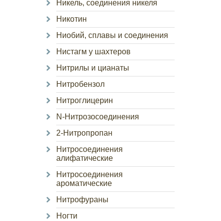
Никель, соединения никеля
Никотин
Ниобий, сплавы и соединения
Нистагм у шахтеров
Нитрилы и цианаты
Нитробензол
Нитроглицерин
N-Нитрозосоединения
2-Нитропропан
Нитросоединения
алифатические
Нитросоединения
ароматические
Нитрофураны
Ногти