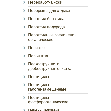
Переработка кожи
Перерывы для отдыха
Пероксид бензоила
Пероксид водорода
Пероксидные соединения
органические
Перчатки
Перья птиц
Пескоструйная и
дробеструйная очистка
Пестициды
Пестициды
галогензамещенные
Пестициды
фосфорорганические
Печень человека