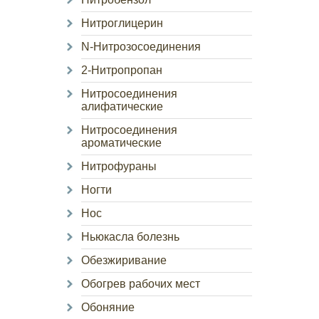
Нитроглицерин
N-Нитрозосоединения
2-Нитропропан
Нитросоединения
алифатические
Нитросоединения
ароматические
Нитрофураны
Ногти
Нос
Ньюкасла болезнь
Обезжиривание
Обогрев рабочих мест
Обоняние