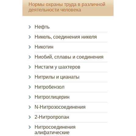
Нормы охраны труда в различной
деятельности человека
Нефть
Никель, соединения никеля
Никотин
Ниобий, сплавы и соединения
Нистагм у шахтеров
Нитрилы и цианаты
Нитробензол
Нитроглицерин
N-Нитрозосоединения
2-Нитропропан
Нитросоединения
алифатические