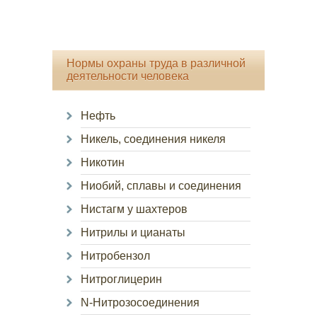
Нормы охраны труда в различной
деятельности человека
Нефть
Никель, соединения никеля
Никотин
Ниобий, сплавы и соединения
Нистагм у шахтеров
Нитрилы и цианаты
Нитробензол
Нитроглицерин
N-Нитрозосоединения