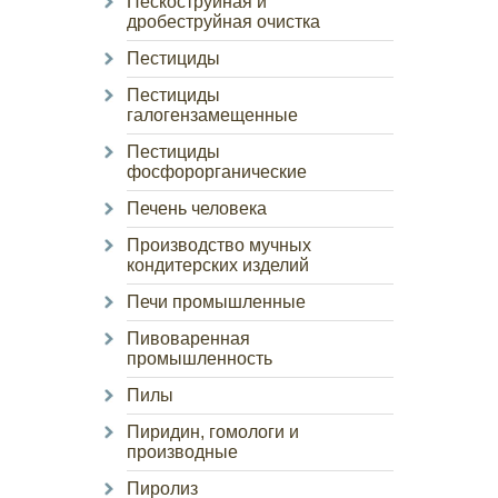
Пескоструйная и
дробеструйная очистка
Пестициды
Пестициды
галогензамещенные
Пестициды
фосфорорганические
Печень человека
Производство мучных
кондитерских изделий
Печи промышленные
Пивоваренная
промышленность
Пилы
Пиридин, гомологи и
производные
Пиролиз